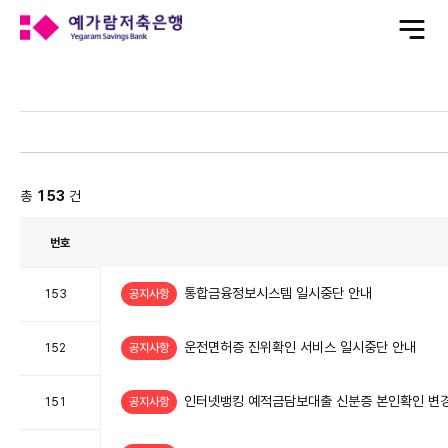
전
체
메
뉴
열
기
전
체
총
153
건
번호
고
객
통합금융정보시스템 일시중단 안내
센
153
공지사항
터
게
시
판
표
운전면허증 진위확인 서비스 일시중단 안내
152
공지사항
이
며
번
호,
제
인터넷뱅킹 예적금담보대출 신분증 본인확인 변
151
공지사항
목,
작
성
일
항