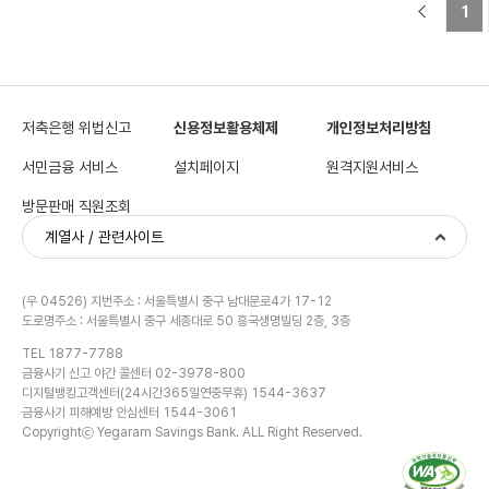
전
1
저축은행 위법신고
신용정보활용체제
개인정보처리방침
서민금융 서비스
설치페이지
원격지원서비스
방문판매 직원조회
계열사 / 관련사이트
(우 04526) 지번주소 : 서울특별시 중구 남대문로4가 17-12
도로명주소 : 서울특별시 중구 세종대로 50 흥국생명빌딩 2층, 3층
TEL 1877-7788
금융사기 신고 야간 콜센터 02-3978-800
디지털뱅킹고객센터(24시간365일연중무휴) 1544-3637
금융사기 피해예방 안심센터 1544-3061
Copyrightⓒ Yegaram Savings Bank. ALL Right Reserved.