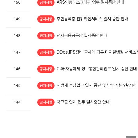
목
ARS인증 · 스크래핑 업무 일시중단 안내
150
공지사항
이
있
습
니
다.
주민등록증 진위확인서비스 일시 중단 안내
149
공지사항
전자금융공동망 일시중단 안내
148
공지사항
DDos,IPS장비 교체에 따른 디지털뱅킹 서비스
147
공지사항
계좌·자동이체 정보통합관리업무 일시 중단 안내
146
공지사항
지방세 수납업무 일시 중단 및 납부기한 연장 안
145
공지사항
국고금 연계 업무 일시중단 안내
144
공지사항
이