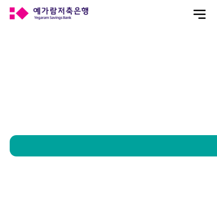
전
체
메
뉴
열
기