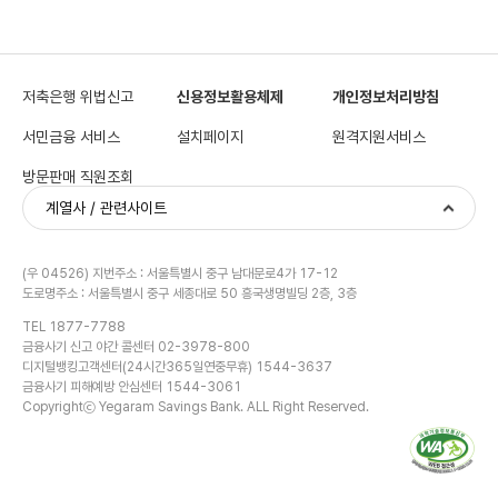
저축은행 위법신고
신용정보활용체제
개인정보처리방침
서민금융 서비스
설치페이지
원격지원서비스
방문판매 직원조회
계열사 / 관련사이트
(우 04526) 지번주소 : 서울특별시 중구 남대문로4가 17-12
도로명주소 : 서울특별시 중구 세종대로 50 흥국생명빌딩 2층, 3층
TEL 1877-7788
금융사기 신고 야간 콜센터 02-3978-800
디지털뱅킹고객센터(24시간365일연중무휴) 1544-3637
금융사기 피해예방 안심센터 1544-3061
Copyrightⓒ Yegaram Savings Bank. ALL Right Reserved.