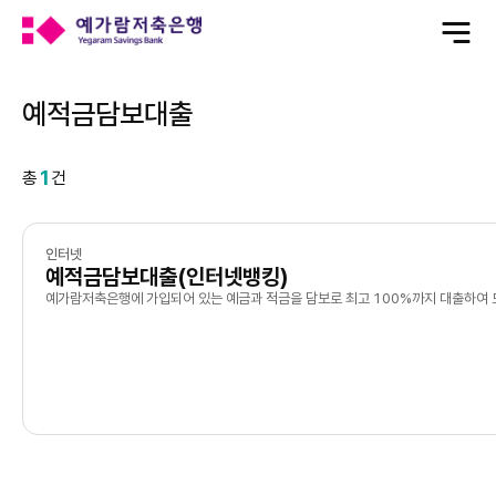
전
체
메
뉴
열
기
예적금담보대출
1
총
건
인터넷
예적금담보대출(인터넷뱅킹)
예가람저축은행에 가입되어 있는 예금과 적금을 담보로 최고 100%까지 대출하여 