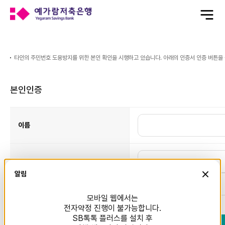
전
체
메
뉴
열
실
기
명/
본
인
타인의 주민번호 도용방지를 위한 본인 확인을 시행하고 있습니다. 아래의 인증서 인증 버튼을
인
증
본인인증
본
인
인
증
이름
표
이
며
이
름,
주
민
등
록
주민등록번호
알림
번
호
항
목
이
모바일 웹에서는
있
습
전자약정 진행이 불가능합니다.
니
다.
SB톡톡 플러스를 설치 후