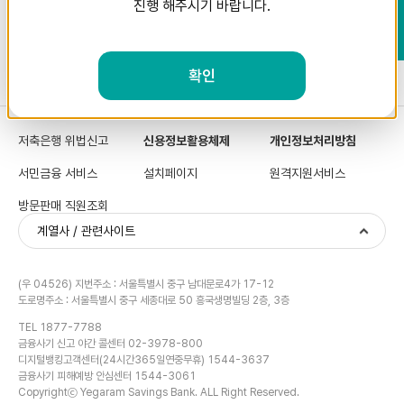
진행 해주시기 바랍니다.
확인
저축은행 위법신고
신용정보활용체제
개인정보처리방침
서민금융 서비스
설치페이지
원격지원서비스
방문판매 직원조회
계열사 / 관련사이트
(우 04526) 지번주소 : 서울특별시 중구 남대문로4가 17-12
도로명주소 : 서울특별시 중구 세종대로 50 흥국생명빌딩 2층, 3층
TEL 1877-7788
금융사기 신고 야간 콜센터 02-3978-800
디지털뱅킹고객센터(24시간365일연중무휴) 1544-3637
금융사기 피해예방 안심센터 1544-3061
Copyrightⓒ Yegaram Savings Bank. ALL Right Reserved.