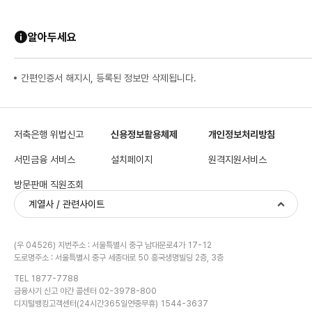
알아두세요
간편인증서 해지시, 등록된 정보만 삭제됩니다.
저축은행 위법신고
신용정보활용체제
개인정보처리방침
서민금융 서비스
설치페이지
원격지원서비스
방문판매 직원조회
계열사 / 관련사이트
(우 04526) 지번주소 : 서울특별시 중구 남대문로4가 17-12
도로명주소 : 서울특별시 중구 세종대로 50 흥국생명빌딩 2층, 3층
TEL 1877-7788
금융사기 신고 야간 콜센터 02-3978-800
디지털뱅킹고객센터(24시간365일연중무휴) 1544-3637