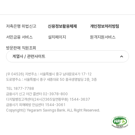
저축은행 위법신고
신용정보활용체제
개인정보처리방침
서민금융 서비스
설치페이지
원격지원서비스
방문판매 직원조회
계열사 / 관련사이트
(우 04526) 지번주소 : 서울특별시 중구 남대문로4가 17-12
도로명주소 : 서울특별시 중구 세종대로 50 흥국생명빌딩 2층, 3층
TEL 1877-7788
금융사기 신고 야간 콜센터 02-3978-800
디지털뱅킹고객센터(24시간365일연중무휴) 1544-3637
금융사기 피해예방 안심센터 1544-3061
Copyrightⓒ Yegaram Savings Bank. ALL Right Reserved.