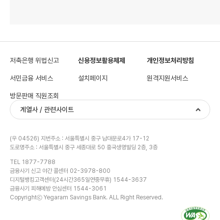
저축은행 위법신고
신용정보활용체제
개인정보처리방침
서민금융 서비스
설치페이지
원격지원서비스
방문판매 직원조회
계열사 / 관련사이트
(우 04526) 지번주소 : 서울특별시 중구 남대문로4가 17-12
도로명주소 : 서울특별시 중구 세종대로 50 흥국생명빌딩 2층, 3층
TEL 1877-7788
금융사기 신고 야간 콜센터 02-3978-800
디지털뱅킹고객센터(24시간365일연중무휴) 1544-3637
금융사기 피해예방 안심센터 1544-3061
Copyrightⓒ Yegaram Savings Bank. ALL Right Reserved.