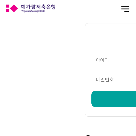
전
체
메
뉴
열
기
아이디
비밀번호