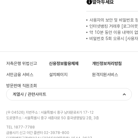
알아두세요
사용자의 보안 및 비밀번호 
인터넷뱅킹 거래후 [로그아웃
약 10분 동안 이용 내역이 
비밀번호 5회 오류시 [사용자
저축은행 위법신고
신용정보활용체제
개인정보처리방침
서민금융 서비스
설치페이지
원격지원서비스
방문판매 직원조회
계열사 / 관련사이트
(우 04526) 지번주소 : 서울특별시 중구 남대문로4가 17-12
도로명주소 : 서울특별시 중구 세종대로 50 흥국생명빌딩 2층, 3층
TEL 1877-7788
금융사기 신고 야간 콜센터 02-3978-800