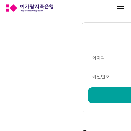
전
체
메
뉴
열
기
아이디
비밀번호