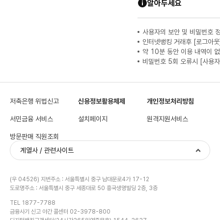
알아두세요
사용자의 보안 및 비밀번호 
인터넷뱅킹 거래후 [로그아웃
약 10분 동안 이용 내역이 
비밀번호 5회 오류시 [사용자
저축은행 위법신고
신용정보활용체제
개인정보처리방침
서민금융 서비스
설치페이지
원격지원서비스
방문판매 직원조회
계열사 / 관련사이트
(우 04526) 지번주소 : 서울특별시 중구 남대문로4가 17-12
도로명주소 : 서울특별시 중구 세종대로 50 흥국생명빌딩 2층, 3층
TEL 1877-7788
금융사기 신고 야간 콜센터 02-3978-800